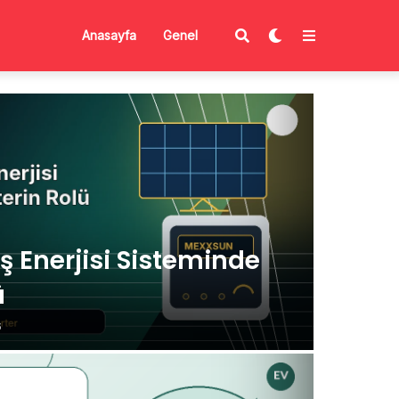
Anasayfa
Genel
ş Enerjisi Sisteminde
ü
6