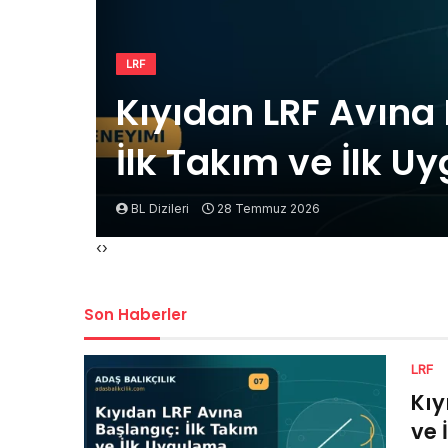
LRF
Kıyıdan LRF Avına
İlk Takım ve İlk 
BL Dizileri
28 Temmuz 2026
‹
›
Son Haberler
LRF
Kıy
ve 