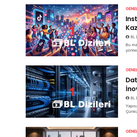
GENE
Ins
Kaz
BL D
Bu ma
yönte
oluşt
GENE
Dat
İn
BL D
Yapıs
Çünkü
GENE