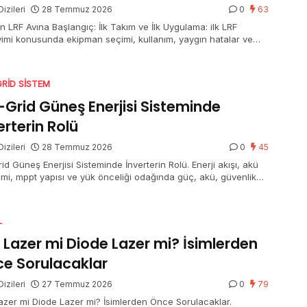
izileri
28 Temmuz 2026
0
63
n LRF Avına Başlangıç: İlk Takım ve İlk Uygulama: ilk LRF
imi konusunda ekipman seçimi, kullanım, yaygın hatalar ve
Balıkçılık ürün…
GRID SISTEM
-Grid Güneş Enerjisi Sisteminde
erterin Rolü
izileri
28 Temmuz 2026
0
45
id Güneş Enerjisi Sisteminde İnverterin Rolü. Enerji akışı, akü
imi, mppt yapısı ve yük önceliği odağında güç, akü, güvenlik
ğru inverter seç.
L
 Lazer mi Diode Lazer mi? İsimlerden
e Sorulacaklar
izileri
27 Temmuz 2026
0
79
azer mi Diode Lazer mi? İsimlerden Önce Sorulacaklar.