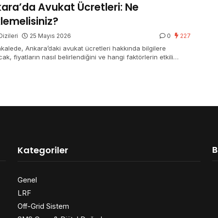
ara’da Avukat Ücretleri: Ne
lemelisiniz?
izileri
25 Mayıs 2026
0
227
kalede, Ankara’daki avukat ücretleri hakkında bilgilere
ak, fiyatların nasıl belirlendiğini ve hangi faktörlerin etkili…
B
Kategoriler
Genel
LRF
Off-Grid Sistem