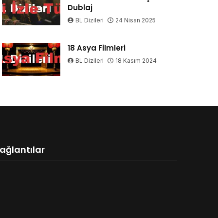
Dublaj
BL Dizileri
24 Nisan 2025
18 Asya Filmleri
BL Dizileri
18 Kasım 2024
ağlantılar