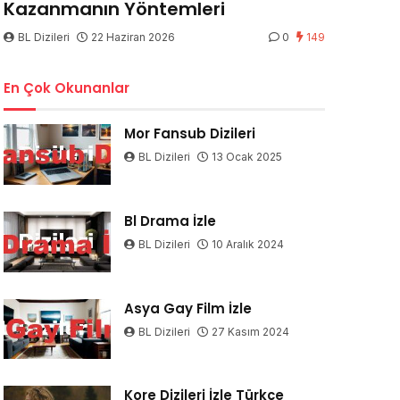
Kazanmanın Yöntemleri
BL Dizileri
22 Haziran 2026
0
149
En Çok Okunanlar
Mor Fansub Dizileri
BL Dizileri
13 Ocak 2025
Bl Drama İzle
BL Dizileri
10 Aralık 2024
Asya Gay Film İzle
BL Dizileri
27 Kasım 2024
Kore Dizileri İzle Türkçe