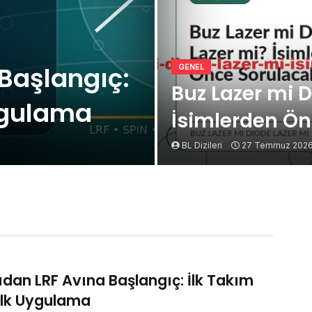
 Başlangıç:
GENEL
Buz Lazer mi D
Uygulama
İsimlerden Ön
BL Dizileri
27 Temmuz 202
ıdan LRF Avına Başlangıç: İlk Takım
İlk Uygulama