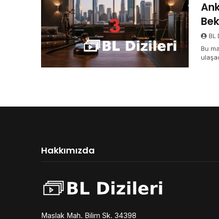
Ank
Bek
BL D
Bu ma
ulaşac
Hakkımızda
Maslak Mah. Bilim Sk. 34398