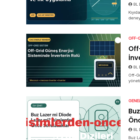
BL D
Kıyıda
deney
Adaş 
OFF-
Off
İnv
BL D
Off-Gr
yönet
ve do
GENE
Buz
Önc
BL D
Buz L