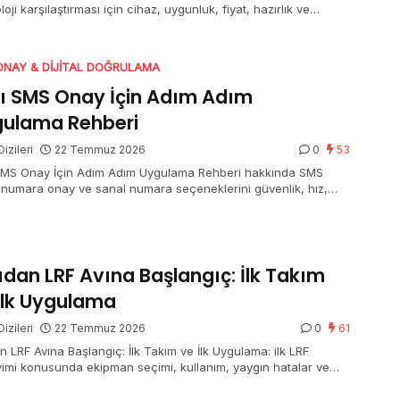
oji karşılaştırması için cihaz, uygunluk, fiyat, hazırlık ve
ik başlıklarını açıklayan
ONAY & DIJITAL DOĞRULAMA
lı SMS Onay İçin Adım Adım
ulama Rehberi
izileri
22 Temmuz 2026
0
53
 SMS Onay İçin Adım Adım Uygulama Rehberi hakkında SMS
 numara onay ve sanal numara seçeneklerini güvenlik, hız,
et ve doğru kullanım…
ıdan LRF Avına Başlangıç: İlk Takım
İlk Uygulama
izileri
22 Temmuz 2026
0
61
n LRF Avına Başlangıç: İlk Takım ve İlk Uygulama: ilk LRF
imi konusunda ekipman seçimi, kullanım, yaygın hatalar ve
Balıkçılık ürün…