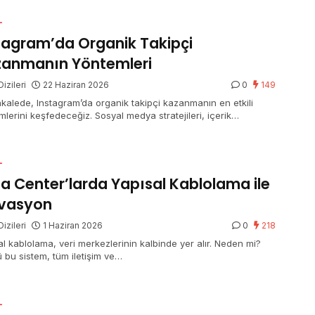
L
tagram’da Organik Takipçi
anmanın Yöntemleri
izileri
22 Haziran 2026
0
149
kalede, Instagram’da organik takipçi kazanmanın en etkili
mlerini keşfedeceğiz. Sosyal medya stratejileri, içerik
urma…
L
a Center’larda Yapısal Kablolama ile
ovasyon
izileri
1 Haziran 2026
0
218
al kablolama, veri merkezlerinin kalbinde yer alır. Neden mi?
 bu sistem, tüm iletişim ve…
L