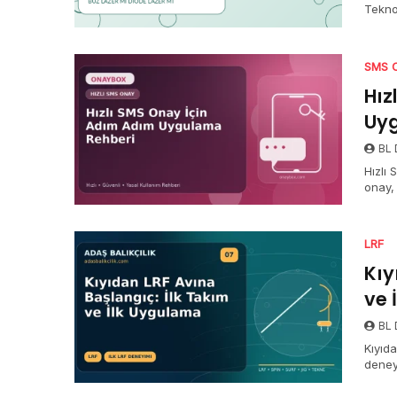
Teknol
güvenl
SMS 
Hız
Uyg
BL D
Hızlı
onay,
maliy
LRF
Kıy
ve 
BL D
Kıyıda
deney
Adaş 