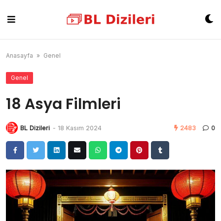
Skip
to
content
Anasayfa
»
Genel
Genel
18 Asya Filmleri
BL Dizileri
-
18 Kasım 2024
2483
0