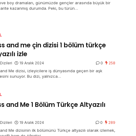
ove boy dramaları, günümüzde gençler arasında büyük bir
arite kazanmış durumda. Peki, bu türün…
L
s and me çin dizisi 1 bölüm türkçe
yazılı izle
Dizileri
19 Aralık 2024
0
258
and Me dizisi, izleyicilere iş dünyasında geçen bir aşk
esini sunuyor. Bu dizi, yalnızca…
L
s and Me 1 Bölüm Türkçe Altyazılı
e
Dizileri
19 Aralık 2024
0
289
and Me dizisinin ilk bölümünü Türkçe altyazılı olarak izlemek,
eyifli hem de öğretici…