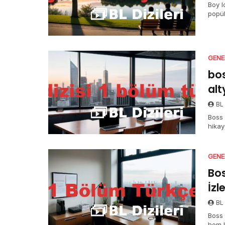
Boy l
popül
GENE
bos
alt
BL 
Boss 
hikay
GENE
Bos
İzl
BL 
Boss 
hem k