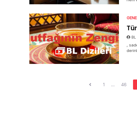
GENE
Tür
BL 
, sad
derin
Yazı
1
…
46
sayfalaması