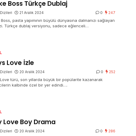
e Boss Türkçe Dublaj
Dizileri
21 Aralık 2024
0
247
Boss, pasta yapımının büyülü dünyasına dalmanızı sağlayan
izi. Türkçe dublaj versiyonu, sadece eğlenceli…
L
s Love İzle
Dizileri
20 Aralık 2024
0
252
Love türü, son yıllarda büyük bir popülarite kazanarak
icilerin kalbinde özel bir yer edindi….
L
y Love Boy Drama
Dizileri
20 Aralık 2024
0
286