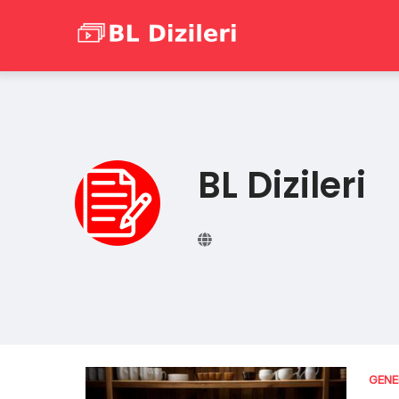
Skip
to
content
BL Dizileri
GENE