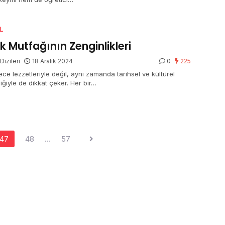
L
k Mutfağının Zenginlikleri
Dizileri
18 Aralık 2024
0
225
ece lezzetleriyle değil, aynı zamanda tarihsel ve kültürel
liğiyle de dikkat çeker. Her bir…
47
48
…
57