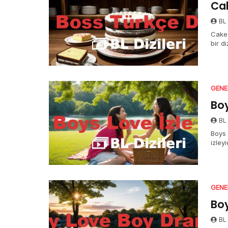
Cak
BL 
Cake 
bir d
GENE
Boy
BL 
Boys 
izley
GENE
Bo
BL 