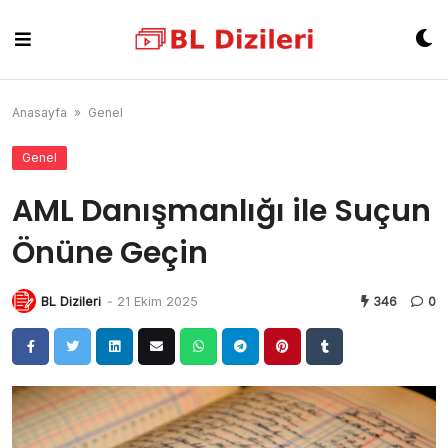
Skip
to
content
Anasayfa
»
Genel
Genel
AML Danışmanlığı ile Suçun
Önüne Geçin
BL Dizileri
-
21 Ekim 2025
346
0