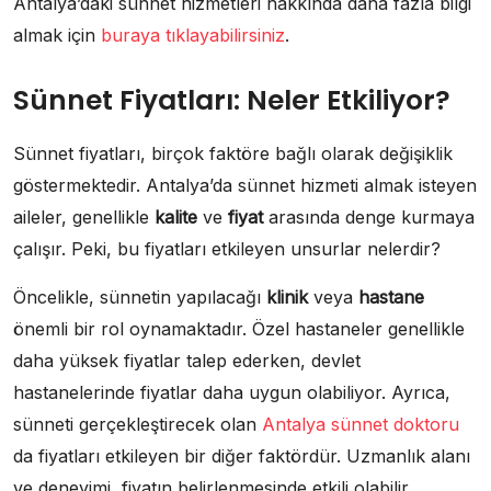
Antalya’daki sünnet hizmetleri hakkında daha fazla bilgi
almak için
buraya tıklayabilirsiniz
.
Sünnet Fiyatları: Neler Etkiliyor?
Sünnet fiyatları, birçok faktöre bağlı olarak değişiklik
göstermektedir. Antalya’da sünnet hizmeti almak isteyen
aileler, genellikle
kalite
ve
fiyat
arasında denge kurmaya
çalışır. Peki, bu fiyatları etkileyen unsurlar nelerdir?
Öncelikle, sünnetin yapılacağı
klinik
veya
hastane
önemli bir rol oynamaktadır. Özel hastaneler genellikle
daha yüksek fiyatlar talep ederken, devlet
hastanelerinde fiyatlar daha uygun olabiliyor. Ayrıca,
sünneti gerçekleştirecek olan
Antalya sünnet doktoru
da fiyatları etkileyen bir diğer faktördür. Uzmanlık alanı
ve deneyimi, fiyatın belirlenmesinde etkili olabilir.