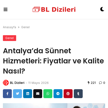
Skip
to
content
Anasayfa
»
Genel
Genel
Antalya’da Sünnet
Hizmetleri: Fiyatlar ve Kalite
Nasıl?
BL Dizileri
-
11 Mayıs 2026
221
0