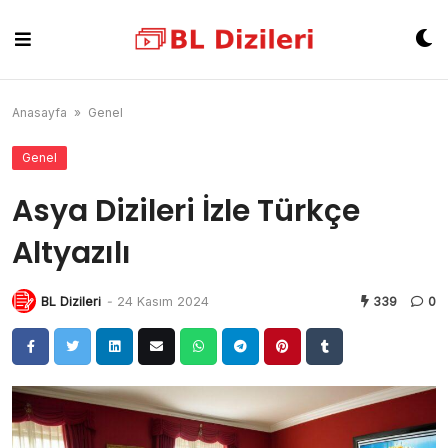
Skip
to
content
Anasayfa
»
Genel
Genel
Asya Dizileri İzle Türkçe
Altyazılı
BL Dizileri
-
24 Kasım 2024
339
0