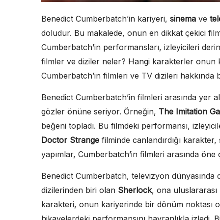
Benedict Cumberbatch’in kariyeri,
sinema
ve
te
doludur. Bu makalede, onun en dikkat çekici film
Cumberbatch’in performansları, izleyicileri deri
filmler ve diziler neler? Hangi karakterler onun 
Cumberbatch’in filmleri ve TV dizileri hakkında 
Benedict Cumberbatch’in filmleri arasında yer 
gözler önüne seriyor. Örneğin,
The Imitation G
beğeni topladı. Bu filmdeki performansı, izleyiciler
Doctor Strange
filminde canlandırdığı karakter,
yapımlar, Cumberbatch’in filmleri arasında öne ç
Benedict Cumberbatch, televizyon dünyasında da 
dizilerinden biri olan
Sherlock
, ona uluslararası
karakteri, onun kariyerinde bir dönüm noktası o
hikayelerdeki performansını hayranlıkla izledi. B