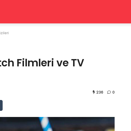
zileri
h Filmleri ve TV
236
0