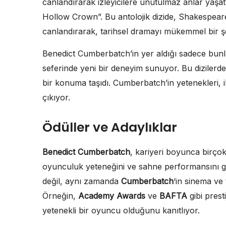
canlandırarak izleyicilere unutulmaz anlar yaşatt
Hollow Crown”. Bu antolojik dizide, Shakespeare
canlandırarak, tarihsel dramayı mükemmel bir şek
Benedict Cumberbatch’in yer aldığı sadece bunlarl
seferinde yeni bir deneyim sunuyor. Bu dizilerde
bir konuma taşıdı. Cumberbatch’in yetenekleri, il
çıkıyor.
Ödüller ve Adaylıklar
Benedict Cumberbatch
, kariyeri boyunca birçok
oyunculuk yeteneğini ve sahne performansını göz
değil, aynı zamanda
Cumberbatch
‘in sinema ve 
Örneğin,
Academy Awards
ve
BAFTA
gibi prest
yetenekli bir oyuncu olduğunu kanıtlıyor.