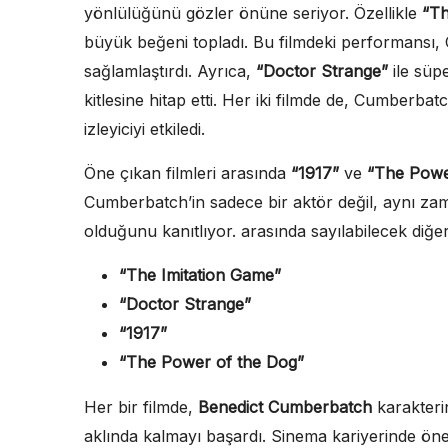
yönlülüğünü gözler önüne seriyor. Özellikle
“Th
büyük beğeni topladı. Bu filmdeki performansı,
sağlamlaştırdı. Ayrıca,
“Doctor Strange”
ile süpe
kitlesine hitap etti. Her iki filmde de, Cumberbat
izleyiciyi etkiledi.
Öne çıkan filmleri arasında
“1917”
ve
“The Powe
Cumberbatch’in sadece bir aktör değil, aynı zam
olduğunu kanıtlıyor. arasında sayılabilecek diğer
“The Imitation Game”
“Doctor Strange”
“1917”
“The Power of the Dog”
Her bir filmde,
Benedict Cumberbatch
karakterine
aklında kalmayı başardı. Sinema kariyerinde öne ç