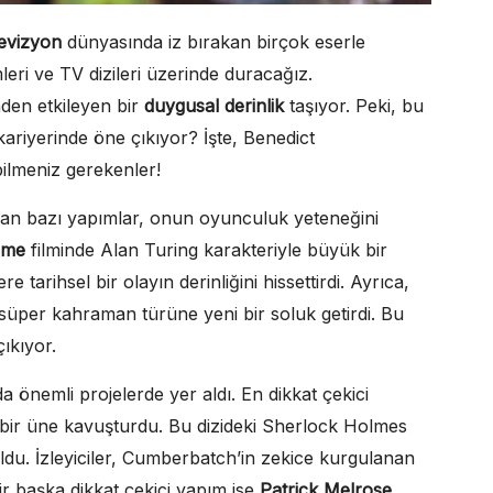
levizyon
dünyasında iz bırakan birçok eserle
leri ve TV dizileri üzerinde duracağız.
nden etkileyen bir
duygusal derinlik
taşıyor. Peki, bu
kariyerinde öne çıkıyor? İşte, Benedict
bilmeniz gerekenler!
alan bazı yapımlar, onun oyunculuk yeteneğini
ame
filminde Alan Turing karakteriyle büyük bir
e tarihsel bir olayın derinliğini hissettirdi. Ayrıca,
 süper kahraman türüne yeni bir soluk getirdi. Bu
ıkıyor.
önemli projelerde yer aldı. En dikkat çekici
 bir üne kavuşturdu. Bu dizideki Sherlock Holmes
ldu. İzleyiciler, Cumberbatch’in zekice kurgulanan
ir başka dikkat çekici yapım ise
Patrick Melrose