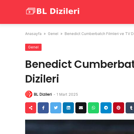
Skip
to
content
Anasayfa
»
Genel
»
Benedict Cumberbatch Filmleri ve TV Di
Genel
Benedict Cumberbatc
Dizileri
BL Dizileri
-
1 Mart 2025