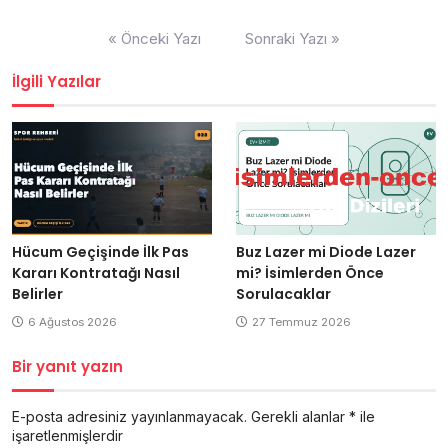
Yazı
« Önceki Yazı
Sonraki Yazı »
gezinmesi
İlgili Yazılar
Hücum Geçişinde İlk Pas
Buz Lazer mi Diode Lazer
Kararı Kontratağı Nasıl
mi? İsimlerden Önce
Belirler
Sorulacaklar
6 Ağustos 2026
27 Temmuz 2026
Bir yanıt yazın
E-posta adresiniz yayınlanmayacak.
Gerekli alanlar
*
ile
işaretlenmişlerdir