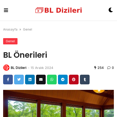
Skip
to
content
Anasayfa
»
Genel
Genel
BL Önerileri
BL Dizileri
-
15 Aralık 2024
254
0