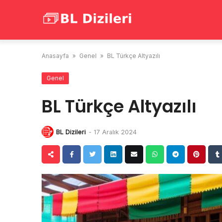
Skip
to
content
Anasayfa
»
Genel
»
BL Türkçe Altyazılı
Genel
BL Türkçe Altyazılı
BL Dizileri
-
17 Aralık 2024