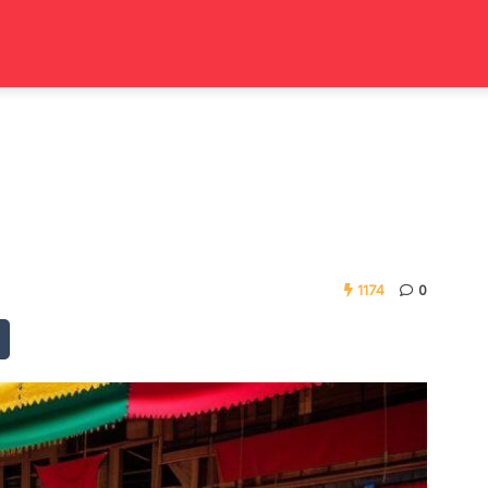
1174
0