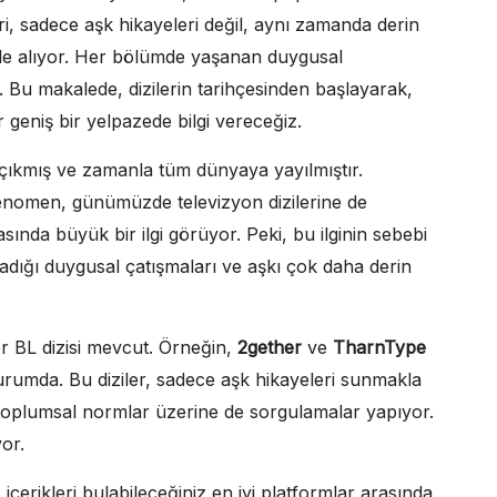
eri, sadece aşk hikayeleri değil, aynı zamanda derin
 ele alıyor. Her bölümde yaşanan duygusal
ur. Bu makalede, dizilerin tarihçesinden başlayarak,
geniş bir yelpazede bilgi vereceğiz.
çıkmış ve zamanla tüm dünyaya yayılmıştır.
fenomen, günümüzde televizyon dizilerine de
rasında büyük bir ilgi görüyor. Peki, bu ilginin sebebi
aşadığı duygusal çatışmaları ve aşkı çok daha derin
er BL dizisi mevcut. Örneğin,
2gether
ve
TharnType
 durumda. Bu diziler, sadece aşk hikayeleri sunmakla
toplumsal normlar üzerine de sorgulamalar yapıyor.
yor.
 içerikleri bulabileceğiniz en iyi platformlar arasında