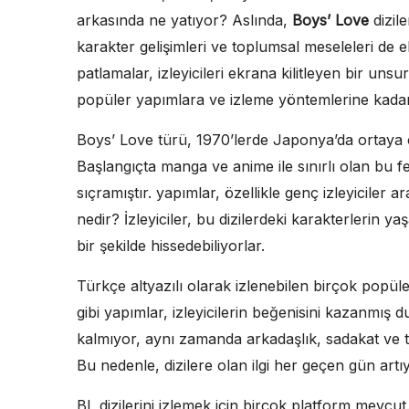
arkasında ne yatıyor? Aslında,
Boys’ Love
dizil
karakter gelişimleri ve toplumsal meseleleri de
patlamalar, izleyicileri ekrana kilitleyen bir uns
popüler yapımlara ve izleme yöntemlerine kadar 
Boys’ Love türü, 1970’lerde Japonya’da ortaya 
Başlangıçta manga ve anime ile sınırlı olan bu 
sıçramıştır. yapımlar, özellikle genç izleyiciler a
nedir? İzleyiciler, bu dizilerdeki karakterlerin y
bir şekilde hissedebiliyorlar.
Türkçe altyazılı olarak izlenebilen birçok popül
gibi yapımlar, izleyicilerin beğenisini kazanmış
kalmıyor, aynı zamanda arkadaşlık, sadakat ve 
Bu nedenle, dizilere olan ilgi her geçen gün artı
BL dizilerini izlemek için birçok platform mevcut.