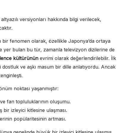
ltyazılı versiyonları hakkında bilgi verilecek,
aktır.
n bir fenomen olarak, özellikle Japonya’da ortaya
 yer bulan bu tür, zamanla televizyon dizilerine de
lence kültürünün
evrimi olarak değerlendirilebilir. İlk
i dostluk ve aşkı masum bir dille anlatıyordu. Ancak
enginleşti.
dönüm noktası yaşanmıştır:
ve fan topluluklarının oluşumu.
 bir izleyici kitlesine ulaşması.
erinin popülaritesinin artması.
ünya genelinde büyük bir izleyici kitlesine ulaşmış