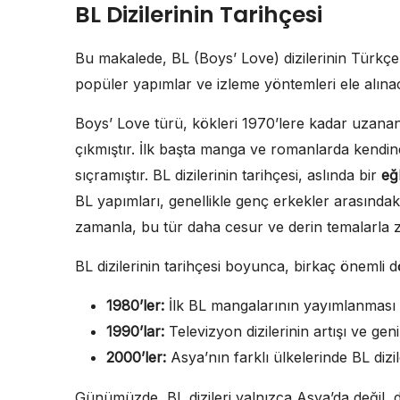
BL Dizilerinin Tarihçesi
Bu makalede, BL (Boys’ Love) dizilerinin Türkçe a
popüler yapımlar ve izleme yöntemleri ele alınac
Boys’ Love türü, kökleri 1970’lere kadar uzana
çıkmıştır. İlk başta manga ve romanlarda kendine
sıçramıştır. BL dizilerinin tarihçesi, aslında bir
eğ
BL yapımları, genellikle genç erkekler arasındak
zamanla, bu tür daha cesur ve derin temalarla z
BL dizilerinin tarihçesi boyunca, birkaç önemli 
1980’ler:
İlk BL mangalarının yayımlanması 
1990’lar:
Televizyon dizilerinin artışı ve geniş
2000’ler:
Asya’nın farklı ülkelerinde BL dizil
Günümüzde, BL dizileri yalnızca Asya’da değil, d