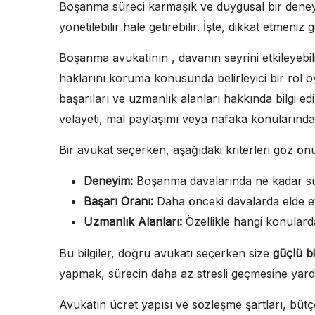
Boşanma süreci karmaşık ve duygusal bir deney
yönetilebilir hale getirebilir. İşte, dikkat etmeni
Boşanma avukatının , davanın seyrini etkileyebi
haklarını koruma konusunda belirleyici bir rol 
başarıları ve uzmanlık alanları hakkında bilgi e
velayeti, mal paylaşımı veya nafaka konularında 
Bir avukat seçerken, aşağıdaki kriterleri göz ö
Deneyim:
Boşanma davalarında ne kadar sür
Başarı Oranı:
Daha önceki davalarda elde et
Uzmanlık Alanları:
Özellikle hangi konulard
Bu bilgiler, doğru avukatı seçerken size
güçlü b
yapmak, sürecin daha az stresli geçmesine yardım
Avukatın ücret yapısı ve sözleşme şartları, bütçeni