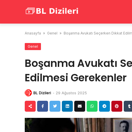
Skip
to
content
Anasayfa
»
Genel
»
Boşanma Avukatı Seçerken Dikkat Edil
Genel
Boşanma Avukatı Se
Edilmesi Gerekenler
BL Dizileri
-
29 Ağustos 2025