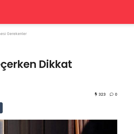
mesi Gerekenler
çerken Dikkat
323
0