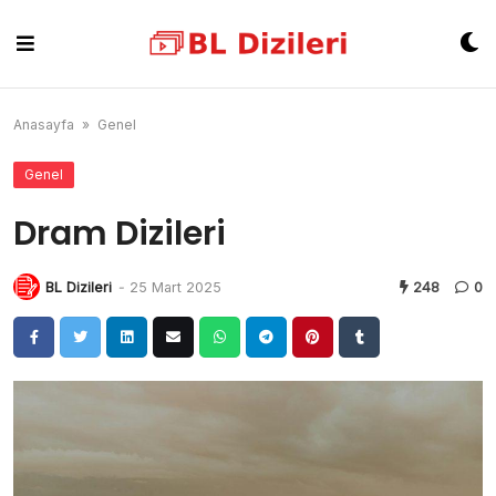
Skip
to
content
Anasayfa
»
Genel
Genel
Dram Dizileri
BL Dizileri
-
25 Mart 2025
248
0