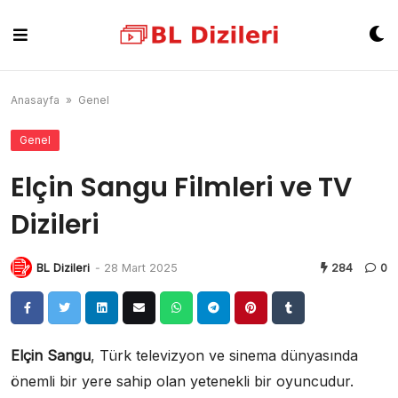
Skip
to
content
Anasayfa
»
Genel
Genel
Elçin Sangu Filmleri ve TV
Dizileri
BL Dizileri
-
28 Mart 2025
284
0
Elçin Sangu
, Türk televizyon ve sinema dünyasında
önemli bir yere sahip olan yetenekli bir oyuncudur.