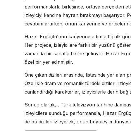
performanslarla birleşince, ortaya gerçekten etk
izleyiciyi kendine hayran bırakmayı başarıyor. 
cevabını ararken, onun kariyerine ve projelerin
Hazar Ergüçlü’nün kariyerine adım attığı ilk günl
Her projede, izleyicilere farklı bir yüzünü göst
zamanda bir sanatçı haline getiriyor. Hazar Ergüçl
özel bir yer edinmiştir.
Öne çıkan dizileri arasında, listesinde yer alan pr
Özellikle dram ve romantik türdeki dizileri, izle
canlandırdığı karakterler, izleyicilerle derin bağ
Sonuç olarak, , Türk televizyon tarihine damgas
izleyicilere sunduğu performansla, Hazar Ergüçl
de bu dizileri izleyerek, onun büyüleyici dünyasın