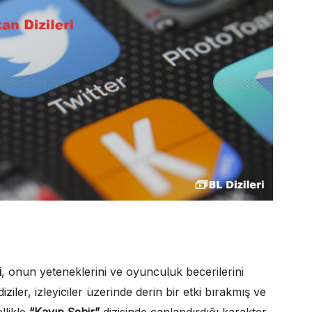
i
, onun yeteneklerini ve oyunculuk becerilerini
iler, izleyiciler üzerinde derin bir etki bırakmış ve
llikle
“Kayıp Şehir”
dizisinde canlandırdığı karakter,