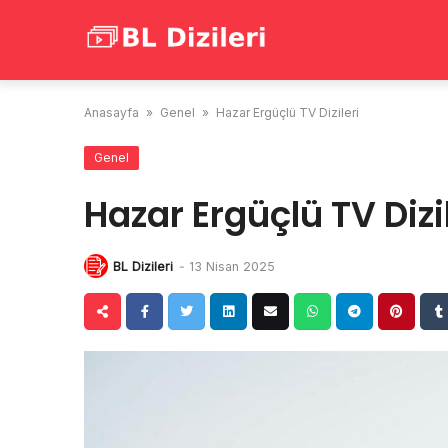
Skip
to
content
Anasayfa
»
Genel
»
Hazar Ergüçlü TV Dizileri
Genel
Hazar Ergüçlü TV Dizi
BL Dizileri
-
13 Nisan 2025