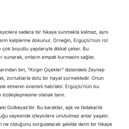
leyicilere sadece bir hikaye sunmakla kalmaz, aynı
erin kalplerine dokunur. Örneğin, Ergüçlü’nün rol
e çok boyutlu yapılarıyla dikkat çeker. Bu
ler sunarak, onların empati kurmasını sağlar.
rından biri, “Kırgın Çiçekler” dizisindeki Zeynep
rak, zorluklarla dolu bir hayat sürmektedir. Onun
ele etmenin önemini hatırlatır. Ergüçlü’nün bu
le özdeşleşmesine olanak tanır.
eki Gülbeyaz’dır. Bu karakter, aşk ve fedakarlık
u sayesinde izleyicilere unutulmaz anlar yaşatır.
n ne olduğunu sorgulatacak şekilde derin bir hikaye