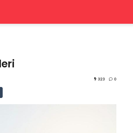
leri
323
0