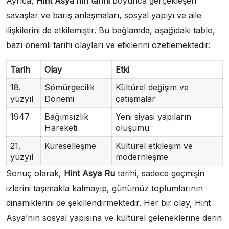
Ayrıca,
Hint Asya’nın tarihi
boyunca gerçekleşen
savaşlar ve barış anlaşmaları, sosyal yapıyı ve aile
ilişkilerini de etkilemiştir. Bu bağlamda, aşağıdaki tablo,
bazı önemli tarihi olayları ve etkilerini özetlemektedir:
Tarih
Olay
Etki
18.
Sömürgecilik
Kültürel değişim ve
yüzyıl
Dönemi
çatışmalar
1947
Bağımsızlık
Yeni siyasi yapıların
Hareketi
oluşumu
21.
Küreselleşme
Kültürel etkileşim ve
yüzyıl
modernleşme
Sonuç olarak,
Hint Asya Ru
tarihi, sadece geçmişin
izlerini taşımakla kalmayıp, günümüz toplumlarının
dinamiklerini de şekillendirmektedir. Her bir olay, Hint
Asya’nın sosyal yapısına ve kültürel geleneklerine derin