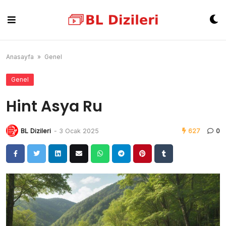
Skip
to
content
Anasayfa
»
Genel
Genel
Hint Asya Ru
BL Dizileri
-
3 Ocak 2025
627
0