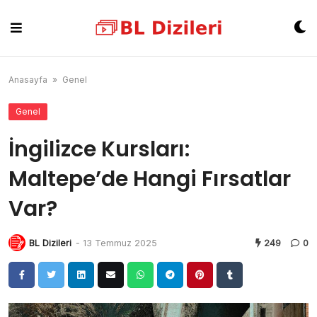
Skip
to
content
Anasayfa
»
Genel
Genel
İngilizce Kursları:
Maltepe’de Hangi Fırsatlar
Var?
BL Dizileri
-
13 Temmuz 2025
249
0