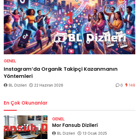
GENEL
Instagram’da Organik Takipçi Kazanmanın
Yöntemleri
BL Dizileri
22 Haziran 2026
0
148
En Çok Okunanlar
GENEL
Mor Fansub Dizileri
BL Dizileri
13 Ocak 2025