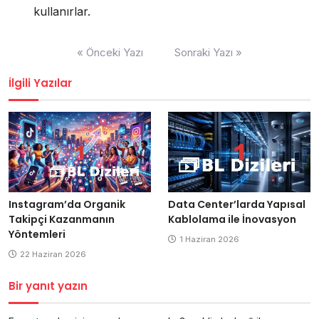
kullanırlar.
Yazı
« Önceki Yazı
Sonraki Yazı »
gezinmesi
İlgili Yazılar
Data Center’larda Yapısal
Instagram’da Organik
Kablolama ile İnovasyon
Takipçi Kazanmanın
Yöntemleri
1 Haziran 2026
22 Haziran 2026
Bir yanıt yazın