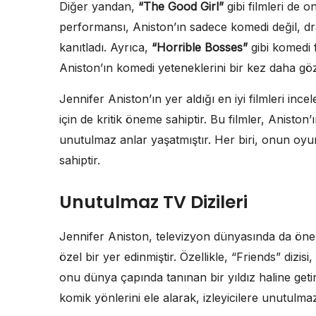
Diğer yandan,
“The Good Girl”
gibi filmleri de o
performansı, Aniston’ın sadece komedi değil, d
kanıtladı. Ayrıca,
“Horrible Bosses”
gibi komedi f
Aniston’ın komedi yeteneklerini bir kez daha gö
Jennifer Aniston’ın yer aldığı en iyi filmleri i
için de kritik öneme sahiptir. Bu filmler, Aniston’
unutulmaz anlar yaşatmıştır. Her biri, onun oyun
sahiptir.
Unutulmaz TV Dizileri
Jennifer Aniston, televizyon dünyasında da önemli
özel bir yer edinmiştir. Özellikle, “Friends” dizi
onu dünya çapında tanınan bir yıldız haline getir
komik yönlerini ele alarak, izleyicilere unutulm