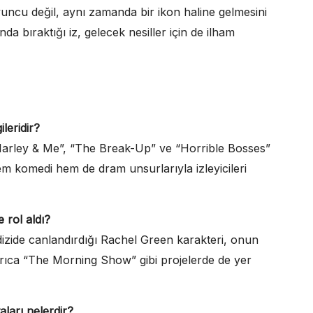
yuncu değil, aynı zamanda bir ikon haline gelmesini
 bıraktığı iz, gelecek nesiller için de ilham
leridir?
 “Marley & Me”, “The Break-Up” ve “Horrible Bosses”
 hem komedi hem de dram unsurlarıyla izleyicileri
 rol aldı?
u dizide canlandırdığı Rachel Green karakteri, onun
rıca “The Morning Show” gibi projelerde de yer
ları nelerdir?