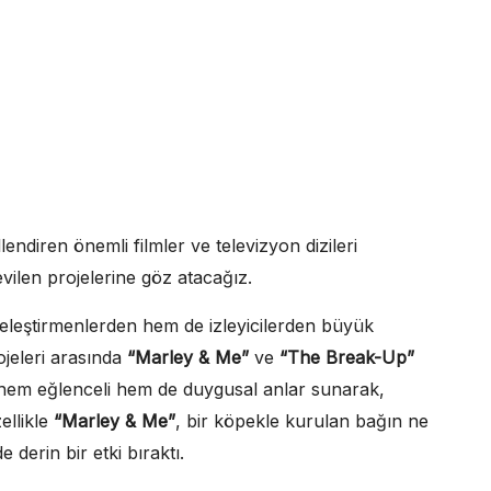
endiren önemli filmler ve televizyon dizileri
ilen projelerine göz atacağız.
m eleştirmenlerden hem de izleyicilerden büyük
ojeleri arasında
“Marley & Me”
ve
“The Break-Up”
ere hem eğlenceli hem de duygusal anlar sunarak,
ellikle
“Marley & Me”
, bir köpekle kurulan bağın ne
 derin bir etki bıraktı.