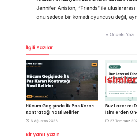
Jennifer Aniston, “Friends” ile uluslararası
onu sadece bir komedi oyuncusu değil, ayn
Yazı
« Önceki Yazı
gezinmesi
İlgili Yazılar
Hücum Geçişinde İlk Pas Kararı
Buz Lazer mi 
Kontratağı Nasıl Belirler
İsimlerden Ön
6 Ağustos 2026
27 Temmuz 20
Bir yanıt yazın