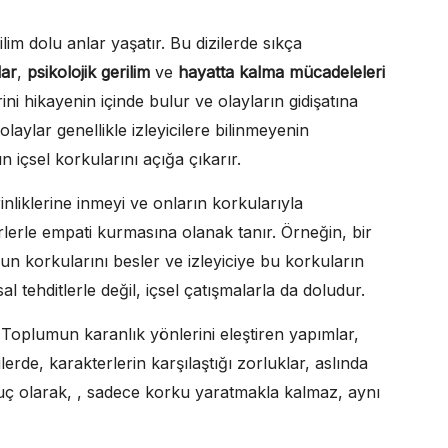
lim dolu anlar yaşatır. Bu dizilerde sıkça
lar
,
psikolojik gerilim
ve
hayatta kalma mücadeleleri
rini hikayenin içinde bulur ve olayların gidişatına
aylar genellikle izleyicilere bilinmeyenin
n içsel korkularını açığa çıkarır.
rinliklerine inmeyi ve onların korkularıyla
erlerle empati kurmasına olanak tanır. Örneğin, bir
un korkularını besler ve izleyiciye bu korkuların
sal tehditlerle değil, içsel çatışmalarla da doludur.
r. Toplumun karanlık yönlerini eleştiren yapımlar,
zilerde, karakterlerin karşılaştığı zorluklar, aslında
uç olarak, , sadece korku yaratmakla kalmaz, aynı