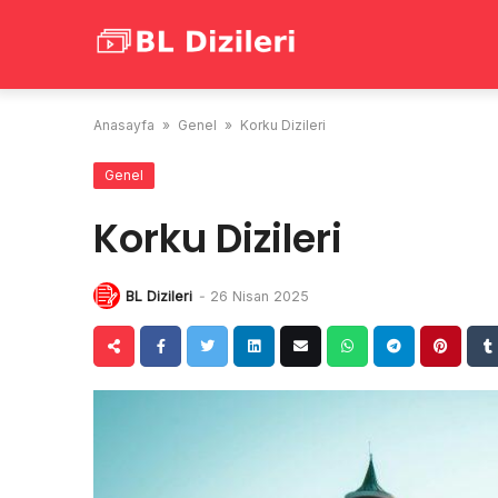
Skip
to
content
Anasayfa
»
Genel
»
Korku Dizileri
Genel
Korku Dizileri
BL Dizileri
-
26 Nisan 2025