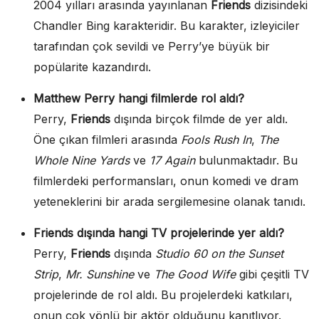
2004 yılları arasında yayınlanan
Friends
dizisindeki
Chandler Bing karakteridir. Bu karakter, izleyiciler
tarafından çok sevildi ve Perry’ye büyük bir
popülarite kazandırdı.
Matthew Perry hangi filmlerde rol aldı?
Perry,
Friends
dışında birçok filmde de yer aldı.
Öne çıkan filmleri arasında
Fools Rush In
,
The
Whole Nine Yards
ve
17 Again
bulunmaktadır. Bu
filmlerdeki performansları, onun komedi ve dram
yeteneklerini bir arada sergilemesine olanak tanıdı.
Friends dışında hangi TV projelerinde yer aldı?
Perry,
Friends
dışında
Studio 60 on the Sunset
Strip
,
Mr. Sunshine
ve
The Good Wife
gibi çeşitli TV
projelerinde de rol aldı. Bu projelerdeki katkıları,
onun çok yönlü bir aktör olduğunu kanıtlıyor.