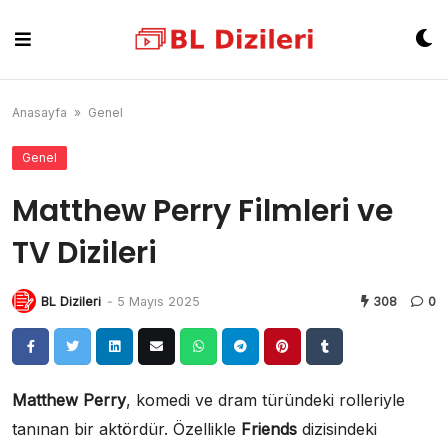
Skip
to
content
Anasayfa
»
Genel
Genel
Matthew Perry Filmleri ve
TV Dizileri
BL Dizileri
-
5 Mayıs 2025
308
0
Matthew Perry
, komedi ve dram türündeki rolleriyle
tanınan bir aktördür. Özellikle
Friends
dizisindeki