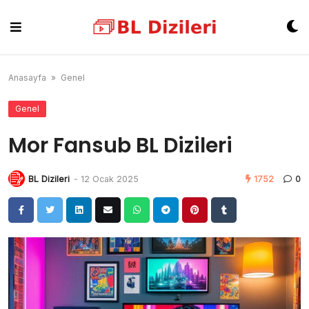
Skip
to
content
Anasayfa
»
Genel
Genel
Mor Fansub BL Dizileri
BL Dizileri
-
12 Ocak 2025
1752
0