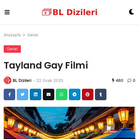
Skip
to
content
Anasayfa
»
Genel
Genel
Tayland Gay Filmi
BL Dizileri
-
22 Ocak 2025
460
0