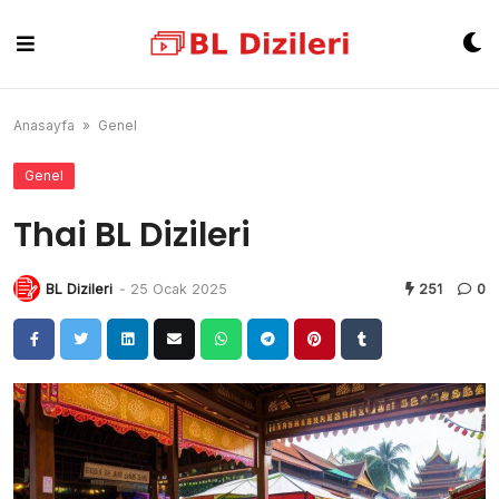
Skip
to
content
Anasayfa
»
Genel
Genel
Thai BL Dizileri
BL Dizileri
-
25 Ocak 2025
251
0