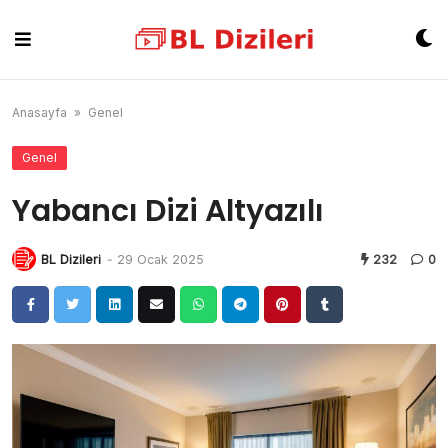
Skip
to
content
Anasayfa
»
Genel
Genel
Yabancı Dizi Altyazılı
BL Dizileri
-
29 Ocak 2025
232
0